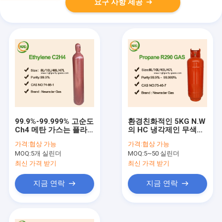
요구 사항 제공
99.9%-99.999% 고순도
환경친화적인 5KG N.W
Ch4 메탄 가스는 플라
의 HC 냉각제인 무색인
스틱의 벌컨이사션에 사
프로판 R290
가격:
협상 가능
가격:
협상 가능
용했습니다
MOQ:
5개 실린더
MOQ:
5~50 실린더
최신 가격 받기
최신 가격 받기
지금 연락
지금 연락