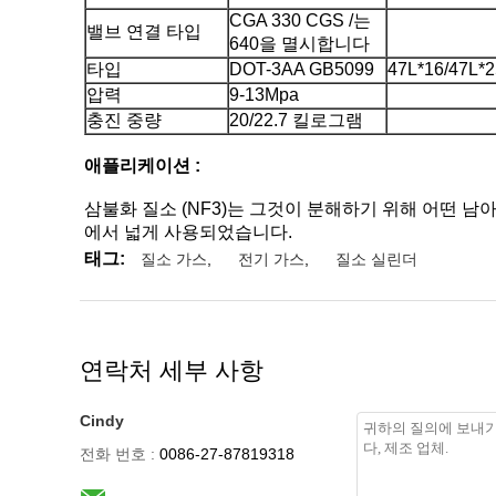
CGA 330 CGS /는
밸브 연결 타입
640을 멸시합니다
타입
DOT-3AA GB5099
47L*16/47L*2
압력
9-13Mpa
충진 중량
20/22.7 킬로그램
애플리케이션 :
삼불화 질소 (NF3)는 그것이 분해하기 위해 어떤 
에서 넓게 사용되었습니다.
태그:
질소 가스
,
전기 가스
,
질소 실린더
연락처 세부 사항
Cindy
전화 번호 :
0086-27-87819318