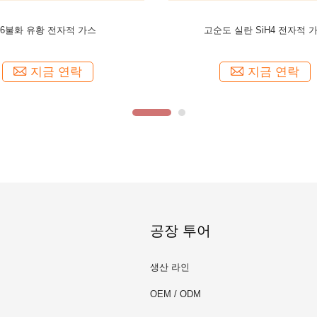
정 가스 100 PPM 균형 공기 전자
nf3 가스인 플오르화 NF3
가스
지금 연락
지금 연락
공장 투어
생산 라인
OEM / ODM