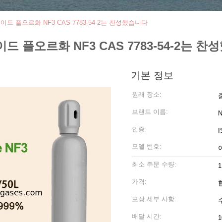
드 플오르화 NF3 CAS 7783-54-2는 찬성했습니다
드 플오르화 NF3 CAS 7783-54-2는 
기본 정보
원래 장소:
브랜드 이름:
N
인증:
I
모델 번호:
최소 주문 수량:
1
가격:
포장 세부 사항:
배달 시간: