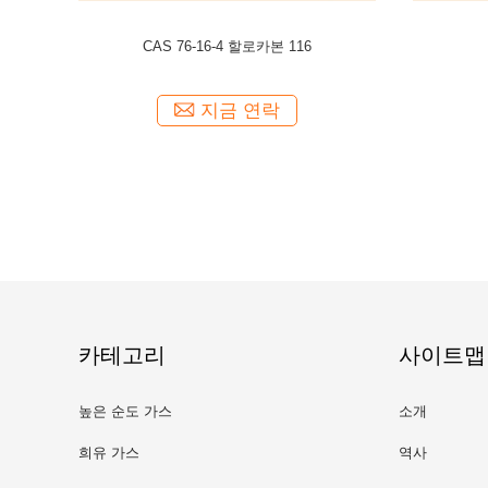
스
Ar/F2/He/Ne 엑시머 레이저 가스는 xecl 레이저
이소부틸렌 보
엑시머 레이저를 생산하여 렌즈를 위해 혼합되
었습니다
지금 연락
카테고리
사이트맵
높은 순도 가스
소개
희유 가스
역사