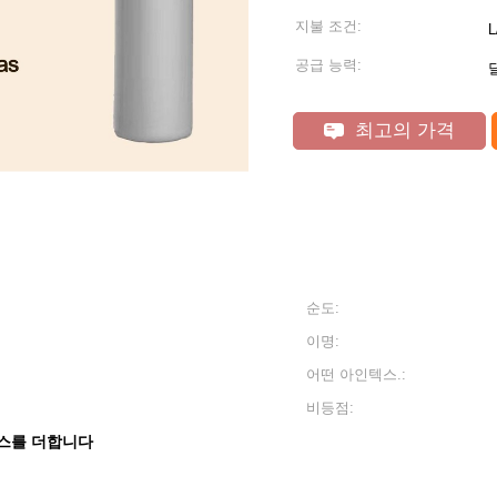
지불 조건:
공급 능력:
달
최고의 가격
순도:
이명:
어떤 아인텍스.:
비등점:
스를 더합니다