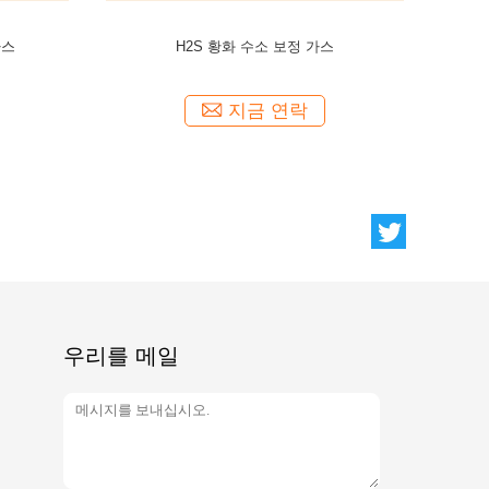
산업 전자적 가스 육플루오르화 황 가스 기체유
C
전체 매체
지금 연락
우리를 메일