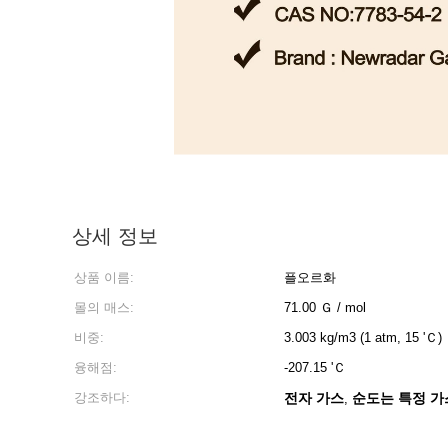
상세 정보
상품 이름:
플오르화
몰의 매스:
71.00 Ｇ / mol
비중:
3.003 kg/m3 (1 atm, 15 'Ｃ)
융해점:
-207.15 'Ｃ
강조하다:
전자 가스
순도는 특정 가
,