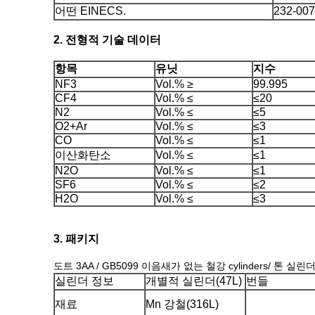
어떤 EINECS.
232-007
2. 전형적 기술 데이터
항목
유닛
지수
NF3
Vol.% ≥
99.995
CF4
Vol.% ≤
≤20
N2
Vol.% ≤
≤5
O2+Ar
Vol.% ≤
≤3
CO
Vol.% ≤
≤1
이산화탄소
Vol.% ≤
≤1
N2O
Vol.% ≤
≤1
SF6
Vol.% ≤
≤2
H2O
Vol.% ≤
≤3
3. 패키지
도트 3AA / GB5099 이음새가 없는 철강 cylinders/ 톤 실린
실린더 정보
개별적 실린더(47L)
번들
재료
Mn 강철(316L)