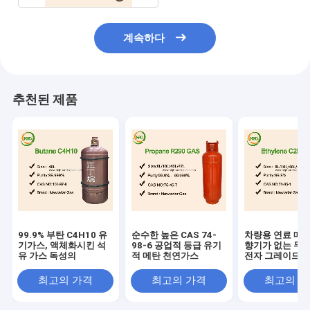
계속하다
추천된 제품
99.9% 부탄 C4H10 유
순수한 높은 CAS 74-
차량용 연료 메탄
기가스, 액체화시킨 석
98-6 공업적 등급 유기
향기가 없는 무색
유 가스 독성의
적 메탄 천연가스
전자 그레이드
최고의 가격
최고의 가격
최고의 