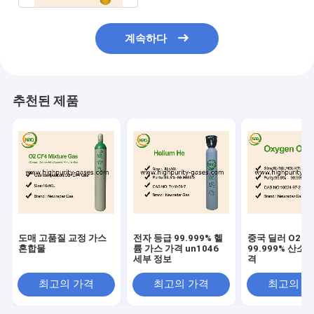
계속하다
추천된 제품
도매 고품질 교정 가스
전자 등급 99.999% 헬
중국 딜러 O2 
혼합물
륨 가스 가격 un1046
99.999% 산소 
세부 정보
격
최고의 가격
최고의 가격
최고의 