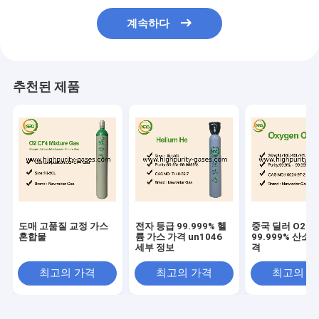
계속하다
추천된 제품
도매 고품질 교정 가스
전자 등급 99.999% 헬
중국 딜러 O2 
혼합물
륨 가스 가격 un1046
99.999% 산소 
세부 정보
격
최고의 가격
최고의 가격
최고의 