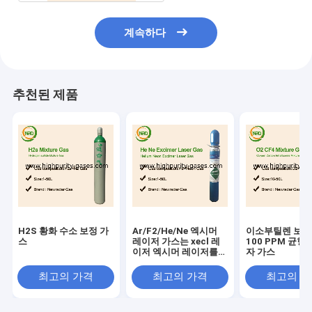
계속하다
추천된 제품
H2S 황화 수소 보정 가
Ar/F2/He/Ne 엑시머
이소부틸렌 보정
스
레이저 가스는 xecl 레
100 PPM 균형
이저 엑시머 레이저를
자 가스
생산하여 렌즈를 위해
혼합되었습니다
최고의 가격
최고의 가격
최고의 