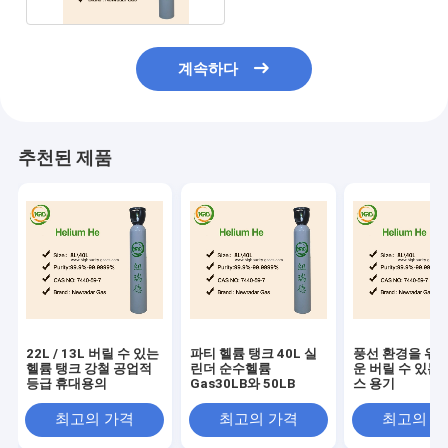
계속하다
추천된 제품
22L / 13L 버릴 수 있는
파티 헬륨 탱크 40L 실
풍선 환경을 위한
헬륨 탱크 강철 공업적
린더 순수헬륨
운 버릴 수 있는 
등급 휴대용의
Gas30LB와 50LB
스 용기
최고의 가격
최고의 가격
최고의 