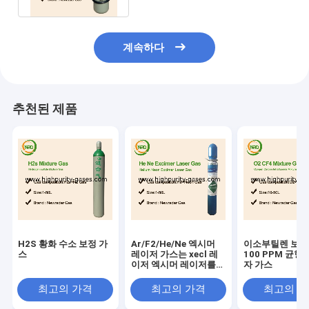
계속하다
추천된 제품
H2S 황화 수소 보정 가
Ar/F2/He/Ne 엑시머
이소부틸렌 보정
스
레이저 가스는 xecl 레
100 PPM 균형
이저 엑시머 레이저를
자 가스
생산하여 렌즈를 위해
혼합되었습니다
최고의 가격
최고의 가격
최고의 