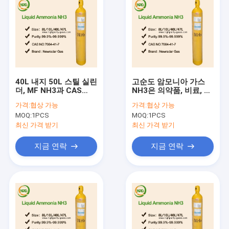
40L 내지 50L 스틸 실린
고순도 암모니아 가스
더, MF NH3과 CAS
NH3은 의약품, 비료, 경
7664-41-7 순도 이상
공업에 사용했습니다
가격:
협상 가능
가격:
협상 가능
특정 가스
MOQ:
1PCS
MOQ:
1PCS
최신 가격 받기
최신 가격 받기
지금 연락
지금 연락
홈
제품 소개
회사 소개