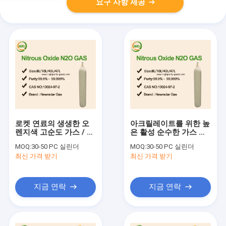
요구 사항 제공
로켓 연료의 생생한 오
아크릴레이트를 위한 높
렌지색 고순도 가스 / 아
은 활성 순수한 가스 상
질산 가스 이산화 질소
품 중합 억제제
MOQ:
30-50 PC 실린더
MOQ:
30-50 PC 실린더
질산염 작용제
최신 가격 받기
최신 가격 받기
지금 연락
지금 연락