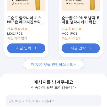
공장 투어
품질 관리
고순도 암모니아 가스
순수한 99.9%로 냉각 효
NH3은 레프리젠트와 비
과를 냉각시키기 위한
연락처
료에 사용했습니다
산업적 암모니아 고순도
가격:
협상 가능
가격:
협상 가능
가스
MOQ:
1PCS
MOQ:
1PCS
견적 요청
최신 가격 받기
최신 가격 받기
지금 연락
지금 연락
높은 순도 가스
더 많은 것을 전망하십시오
희유 가스
전자적 가스
메시지를 남겨주세요
신속하게 답변 드리겠습니다
유기가스
동위원소 가스